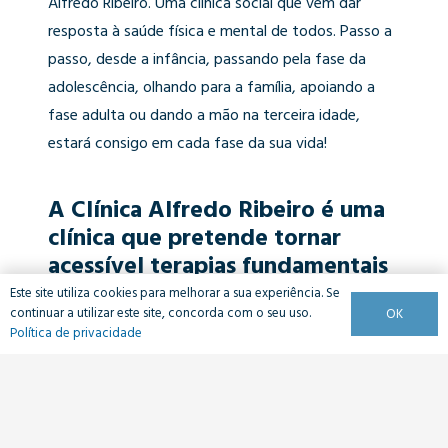
Alfredo Ribeiro. Uma clínica social que vem dar
resposta à saúde física e mental de todos. Passo a
passo, desde a infância, passando pela fase da
adolescência, olhando para a família, apoiando a
fase adulta ou dando a mão na terceira idade,
estará consigo em cada fase da sua vida!
A Clínica Alfredo Ribeiro é uma
clínica que pretende tornar
acessível terapias fundamentais
para o bem estar físico e mental
Este site utiliza cookies para melhorar a sua experiência. Se
continuar a utilizar este site, concorda com o seu uso.
OK
desde a infância, passando pela
Política de privacidade
fase adulta, até à terceira idade.